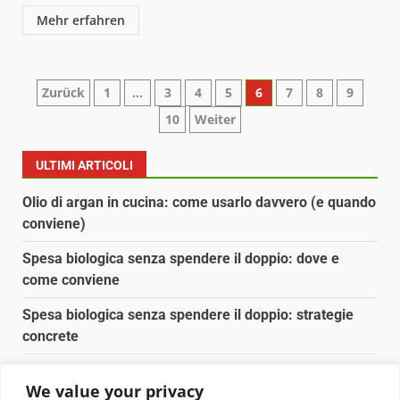
Mehr erfahren
Paginazione
Zurück
1
…
3
4
5
6
7
8
9
10
Weiter
degli
articoli
ULTIMI ARTICOLI
Olio di argan in cucina: come usarlo davvero (e quando
conviene)
Spesa biologica senza spendere il doppio: dove e
come conviene
Spesa biologica senza spendere il doppio: strategie
concrete
Orto domestico per principianti: cosa coltivare in 2 mq
We value your privacy