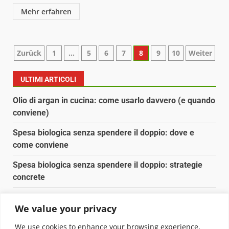
Mehr erfahren
Paginazione
Zurück
1
…
5
6
7
8
9
10
Weiter
degli
ULTIMI ARTICOLI
articoli
Olio di argan in cucina: come usarlo davvero (e quando
conviene)
Spesa biologica senza spendere il doppio: dove e
come conviene
Spesa biologica senza spendere il doppio: strategie
concrete
Orto domestico per principianti: cosa coltivare in 2 mq
We value your privacy
Pulizia naturale della casa: 3 ingredienti che
We use cookies to enhance your browsing experience,