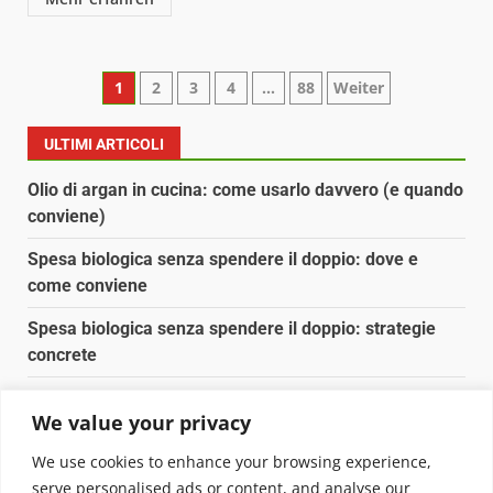
Paginazione
1
2
3
4
…
88
Weiter
degli
ULTIMI ARTICOLI
articoli
Olio di argan in cucina: come usarlo davvero (e quando
conviene)
Spesa biologica senza spendere il doppio: dove e
come conviene
Spesa biologica senza spendere il doppio: strategie
concrete
Orto domestico per principianti: cosa coltivare in 2 mq
We value your privacy
Pulizia naturale della casa: 3 ingredienti che
We use cookies to enhance your browsing experience,
sostituiscono 10 prodotti chimici
serve personalised ads or content, and analyse our