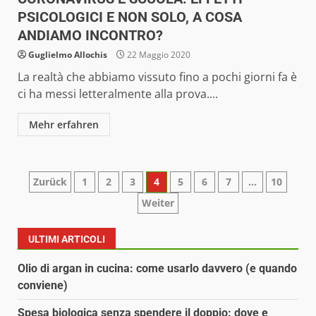
PSICOLOGICI E NON SOLO, A COSA
ANDIAMO INCONTRO?
Guglielmo Allochis
22 Maggio 2020
La realtà che abbiamo vissuto fino a pochi giorni fa è
ci ha messi letteralmente alla prova....
Mehr erfahren
Paginazione
Zurück
1
2
3
4
5
6
7
…
10
Weiter
degli
articoli
ULTIMI ARTICOLI
Olio di argan in cucina: come usarlo davvero (e quando
conviene)
Spesa biologica senza spendere il doppio: dove e