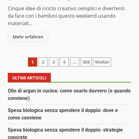
Cinque idee di riciclo creativo semplici e divertenti
da fare con i bambini questo weekend usando
materiali...
Mehr erfahren
Paginazione
1
2
3
4
…
365
Weiter
degli
ULTIMI ARTICOLI
articoli
Olio di argan in cucina: come usarlo davvero (e quando
conviene)
Spesa biologica senza spendere il doppio: dove e
come conviene
Spesa biologica senza spendere il doppio: strategie
concrete