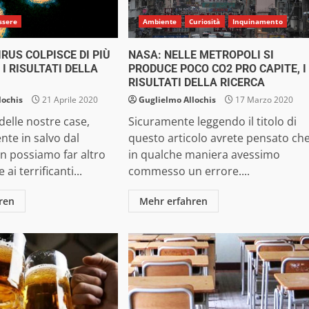
ssere
Ambiente
Curiosità
Inquinamento
IRUS COLPISCE DI PIÙ
NASA: NELLE METROPOLI SI
 I RISULTATI DELLA
PRODUCE POCO CO2 PRO CAPITE, I
RISULTATI DELLA RICERCA
lochis
21 Aprile 2020
Guglielmo Allochis
17 Marzo 2020
 delle nostre case,
Sicuramente leggendo il titolo di
te in salvo dal
questo articolo avrete pensato ch
n possiamo far altro
in qualche maniera avessimo
ai terrificanti...
commesso un errore....
ren
Mehr erfahren