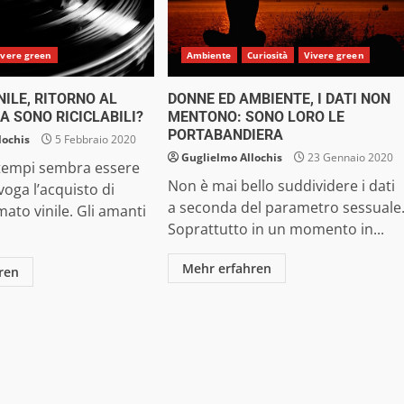
ivere green
Ambiente
Curiosità
Vivere green
INILE, RITORNO AL
DONNE ED AMBIENTE, I DATI NON
A SONO RICICLABILI?
MENTONO: SONO LORO LE
PORTABANDIERA
lochis
5 Febbraio 2020
Guglielmo Allochis
23 Gennaio 2020
 tempi sembra essere
Non è mai bello suddividere i dati
voga l’acquisto di
a seconda del parametro sessuale
mato vinile. Gli amanti
Soprattutto in un momento in...
Mehr erfahren
ren