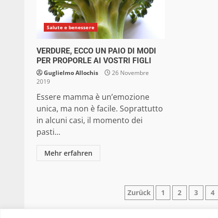
Salute e benessere
VERDURE, ECCO UN PAIO DI MODI
PER PROPORLE AI VOSTRI FIGLI
Guglielmo Allochis
26 Novembre
2019
Essere mamma è un’emozione
unica, ma non è facile. Soprattutto
in alcuni casi, il momento dei
pasti...
Mehr erfahren
Paginazione
Zurück
1
2
3
4
degli