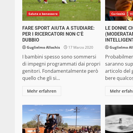
Salute e benessere
Curiosità
V
FARE SPORT AIUTA A STUDIARE:
LE DONNE C
PER I RICERCATORI NON C’È
(MODERATA
DUBBIO
INTELLIGENT
Guglielmo Allochis
17 Marzo 2020
Guglielmo Al
I bambini spesso sono sommersi
Probabilmen
di impegni programmati dai propri
saranno supe
genitori. Fondamentalmente però
articolo del
quello che gli si...
bere qualcos
Mehr erfahren
Mehr erfah