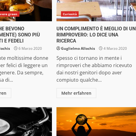
ivere green
Curiosità
HE BEVONO
UN COMPLIMENTO È MEGLIO DI UN
MENTE) SONO PIÙ
RIMPROVERO: LO DICE UNA
I E FEDELI
RICERCA
lochis
6 Marzo 2020
Guglielmo Allochis
4 Marzo 2020
te moltissime donne
Spesso ci tornano in mente i
r felici di leggere un
rimproveri che abbiamo ricevuto
 genere. Da sempre,
dai nostri genitori dopo aver
a di...
compiuto qualche...
ren
Mehr erfahren