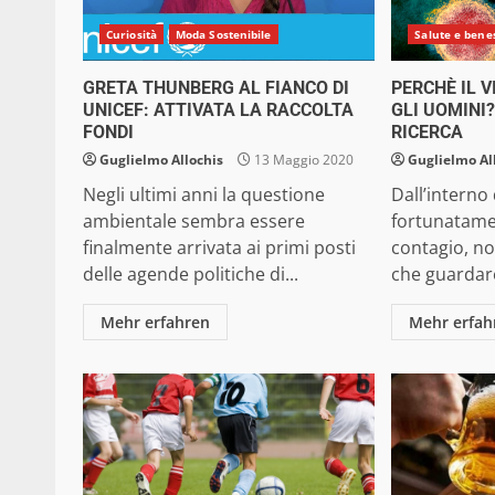
Curiosità
Moda Sostenibile
Salute e bene
GRETA THUNBERG AL FIANCO DI
PERCHÈ IL V
UNICEF: ATTIVATA LA RACCOLTA
GLI UOMINI?
FONDI
RICERCA
Guglielmo Allochis
13 Maggio 2020
Guglielmo Al
Negli ultimi anni la questione
Dall’interno
ambientale sembra essere
fortunatamen
finalmente arrivata ai primi posti
contagio, no
delle agende politiche di...
che guardare 
Mehr erfahren
Mehr erfah