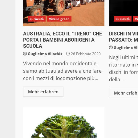
Curiosità
Vivere green
Curiosità
V
AUSTRALIA, ECCO IL “TRENO” CHE
DISCHI IN V
PORTA I BAMBINI ABORIGENI A
PASSATO: M
SCUOLA
Guglielmo Al
Guglielmo Allochis
26 Febbraio 2020
Negli ultimi
Vivendo nel mondo occidentale,
ritornato in 
siamo abituati ad avere a che fare
dischi in for
con i mezzi di locomozione più...
della...
Mehr erfahren
Mehr erfah