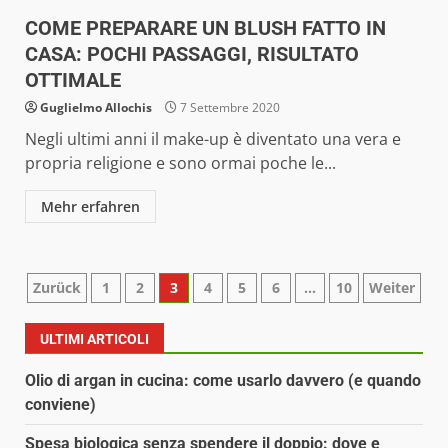
COME PREPARARE UN BLUSH FATTO IN
CASA: POCHI PASSAGGI, RISULTATO
OTTIMALE
Guglielmo Allochis
7 Settembre 2020
Negli ultimi anni il make-up è diventato una vera e
propria religione e sono ormai poche le...
Mehr erfahren
Paginazione
Zurück
1
2
3
4
5
6
…
10
Weiter
degli
ULTIMI ARTICOLI
articoli
Olio di argan in cucina: come usarlo davvero (e quando
conviene)
Spesa biologica senza spendere il doppio: dove e