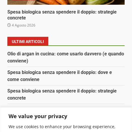
Spesa biologica senza spendere il doppio: strategie
concrete
4 Agosto 2026
ULTIMI ARTICOLI
Olio di argan in cucina: come usarlo davvero (e quando
conviene)
Spesa biologica senza spendere il doppio: dove e
come conviene
Spesa biologica senza spendere il doppio: strategie
concrete
Orto domestico per principianti: cosa coltivare in 2 mq
We value your privacy
Pulizia naturale della casa: 3 ingredienti che
We use cookies to enhance your browsing experience,
sostituiscono 10 prodotti chimici