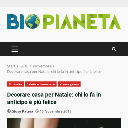
Zum
Inhalt
springen
PRIMÄRES
MENÜ
Start
2018
Novembre
Decorare casa per Natale: chi lo fa in anticipo è più felice
Curiosità
Salute e benessere
Vivere green
Decorare casa per Natale: chi lo fa in
anticipo è più felice
Giusy Patera
13 Novembre 2018