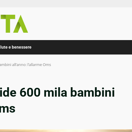
lute e benessere
mbini all’anno: l’allarme Oms
ide 600 mila bambini
Oms