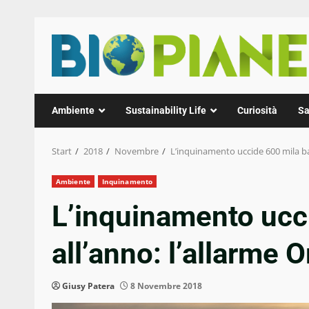
Zum
Inhalt
springen
Ambiente
Sustainability Life
Curiosità
Sa
Start
2018
Novembre
L’inquinamento uccide 600 mila ba
Ambiente
Inquinamento
L’inquinamento ucc
all’anno: l’allarme 
Giusy Patera
8 Novembre 2018