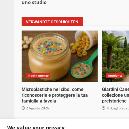
uno studio
VERWANDTE GESCHICHTEN
Inquinamento
Ambiente
Microplastiche nel cibo: come
Giardini Can
riconoscerle e proteggere la tua
collezione un
famiglia a tavola
preistoriche
2 Agosto 2026
16 Luglio 202
Copyright © 2025 Biopianeta.it proprietà di Jws
We value your privacy