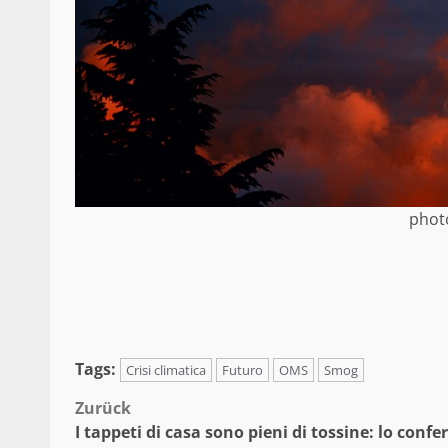
photo
Tags:
Crisi climatica
Futuro
OMS
Smog
Beitragsnavigation
Zurück
I tappeti di casa sono pieni di tossine: lo conf