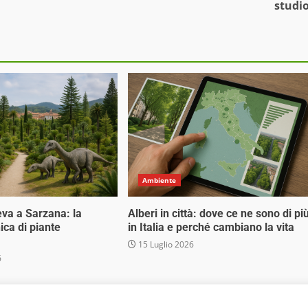
studi
Ambiente
eva a Sarzana: la
Alberi in città: dove ce ne sono di pi
ica di piante
in Italia e perché cambiano la vita
15 Luglio 2026
6
 Media Srl - Via Cavour 310 - 00184 Roma - P.Iva 17132921002