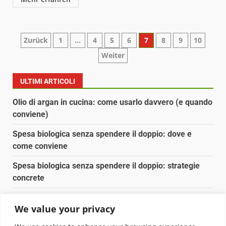
Paginazione
Zurück
1
…
4
5
6
7
8
9
10
Weiter
degli
articoli
ULTIMI ARTICOLI
Olio di argan in cucina: come usarlo davvero (e quando
conviene)
Spesa biologica senza spendere il doppio: dove e
come conviene
Spesa biologica senza spendere il doppio: strategie
concrete
Orto domestico per principianti: cosa coltivare in 2 mq
We value your privacy
Pulizia naturale della casa: 3 ingredienti che