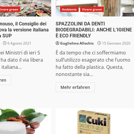
ivere green
Ambiente
Vivere green
ouso, il Consiglio dei
SPAZZOLINI DA DENTI
ova la versione italiana
BIODEGRADABILI: ANCHE L’IGIENE
va SUP
È ECO FRIENDLY
6 Agosto 2021
Guglielmo Allochis
15 Gennaio 2020
ei Ministri di ieri 5
È da tempo che ci soffermiamo
ha dato il via libera
sull’utilizzo esagerato che l’uomo
italiana...
ha fatto della plastica. Questa,
nonostante sia...
ren
Mehr erfahren