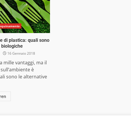
Inquinamento
te di plastica: quali sono
e biologiche
16 Gennaio 2018
a mille vantaggi, ma il
sull’ambiente è
ali sono le alternative
ren
 Media Srl - Via Cavour 310 - 00184 Roma - P.Iva 17132921002
. Non può pertanto considerarsi un prodotto editoriale ai s