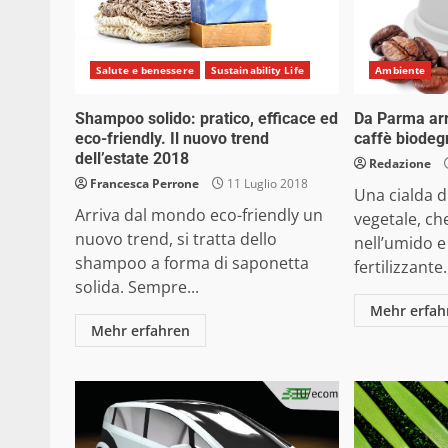
Salute e benessere
Sustainability Life
Ambiente
Shampoo solido: pratico, efficace ed
Da Parma arr
eco-friendly. Il nuovo trend
caffè biodeg
dell’estate 2018
Redazione
Francesca Perrone
11 Luglio 2018
Una cialda 
Arriva dal mondo eco-friendly un
vegetale, ch
nuovo trend, si tratta dello
nell’umido e
shampoo a forma di saponetta
fertilizzante
solida. Sempre...
Mehr erfah
Mehr erfahren