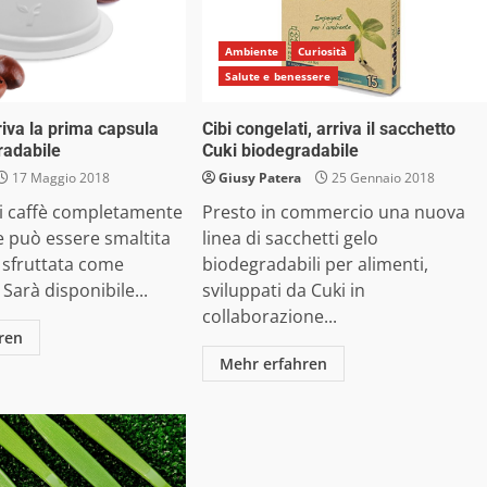
Ambiente
Curiosità
Salute e benessere
iva la prima capsula
Cibi congelati, arriva il sacchetto
radabile
Cuki biodegradabile
17 Maggio 2018
Giusy Patera
25 Gennaio 2018
di caffè completamente
Presto in commercio una nuova
e può essere smaltita
linea di sacchetti gelo
 sfruttata come
biodegradabili per alimenti,
. Sarà disponibile...
sviluppati da Cuki in
collaborazione...
ren
Mehr erfahren