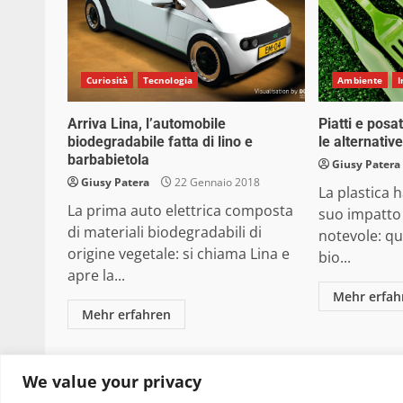
Curiosità
Tecnologia
Ambiente
Arriva Lina, l’automobile
Piatti e posa
biodegradabile fatta di lino e
le alternativ
barbabietola
Giusy Patera
Giusy Patera
22 Gennaio 2018
La plastica h
La prima auto elettrica composta
suo impatto 
di materiali biodegradabili di
notevole: qu
origine vegetale: si chiama Lina e
bio...
apre la...
Mehr erfah
Mehr erfahren
Copyright © 2025 Biopianeta.it proprietà di Jws
We value your privacy
quanto viene aggiornato senza alcuna periodicità