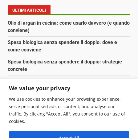
degli
ULTIMI ARTICOLI
articoli
Olio di argan in cucina: come usarlo davvero (e quando
conviene)
Spesa biologica senza spendere il doppio: dove e
come conviene
Spesa biologica senza spendere il doppio: strategie
concrete
Orto domestico per principianti: cosa coltivare in 2 mq
We value your privacy
Pulizia naturale della casa: 3 ingredienti che
We use cookies to enhance your browsing experience,
sostituiscono 10 prodotti chimici
serve personalised ads or content, and analyse our
traffic. By clicking "Accept All", you consent to our use of
Copyright © 2025 Biopianeta.it proprietà di Jws Media
cookies.
Srl - Via Cavour 310 - 00184 Roma - P.Iva 17132921002
Questo blog non è una testata giornalistica, in quanto
Accept All