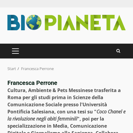
Zum
Inhalt
springen
PRIMÄRES
MENÜ
Start
Francesca Perrone
Francesca Perrone
Cultura, Ambiente & Pets
Messinese trasferita a
Roma
per gli studi prima in Scienze della
Comunicazione Sociale presso l'Università
Pontificia Salesiana, con una tesi su "
Coco Chanel e
la rivoluzione negli abiti femminili
", poi per la
specializzazione in Media, Comunicazione
Digitale e Giornalismo alla Sapienza. Collabora