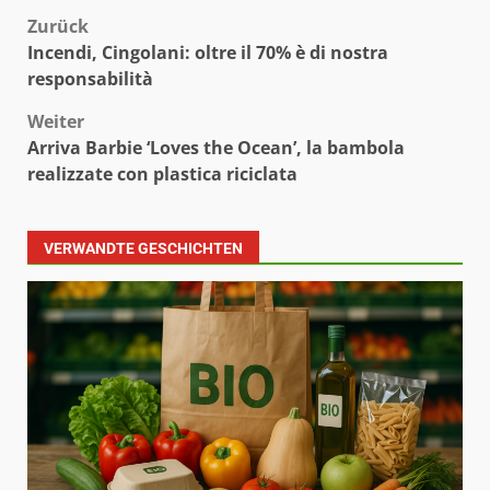
Beitragsnavigation
Zurück
Incendi, Cingolani: oltre il 70% è di nostra
responsabilità
Weiter
Arriva Barbie ‘Loves the Ocean’, la bambola
realizzate con plastica riciclata
VERWANDTE GESCHICHTEN