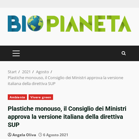
Zum
Inhalt
springen
PRIMÄRES
MENÜ
Start
2021
Agosto
Plastiche monouso, il Consiglio dei Ministri approva la versione
italiana della direttiva SUP
Ambiente
Vivere green
Plastiche monouso, il Consiglio dei Ministri
approva la versione italiana della direttiva
SUP
Angela Oliva
6 Agosto 2021