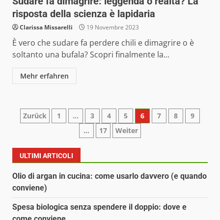
Sudare fa dimagrire: leggenda o realtà? La
risposta della scienza è lapidaria
Clarissa Missarelli
19 Novembre 2023
È vero che sudare fa perdere chili e dimagrire o è
soltanto una bufala? Scopri finalmente la...
Mehr erfahren
Paginazione
Zurück
1
…
3
4
5
6
7
8
9
…
17
Weiter
degli
articoli
ULTIMI ARTICOLI
Olio di argan in cucina: come usarlo davvero (e quando
conviene)
Spesa biologica senza spendere il doppio: dove e
come conviene