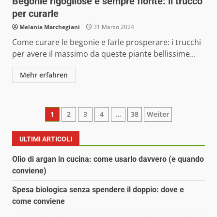
Begonie rigogliose e sempre fiorite: il trucco
per curarle
Melania Marchegiani
31 Marzo 2024
Come curare le begonie e farle prosperare: i trucchi
per avere il massimo da queste piante bellissime...
Mehr erfahren
Paginazione
1
2
3
4
…
38
Weiter
degli
ULTIMI ARTICOLI
articoli
Olio di argan in cucina: come usarlo davvero (e quando
conviene)
Spesa biologica senza spendere il doppio: dove e
come conviene