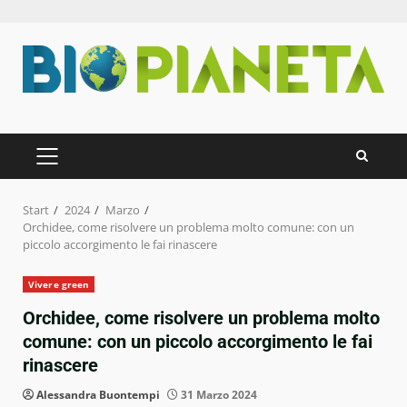
Zum
Inhalt
springen
PRIMÄRES
MENÜ
Start
2024
Marzo
Orchidee, come risolvere un problema molto comune: con un
piccolo accorgimento le fai rinascere
Vivere green
Orchidee, come risolvere un problema molto
comune: con un piccolo accorgimento le fai
rinascere
Alessandra Buontempi
31 Marzo 2024