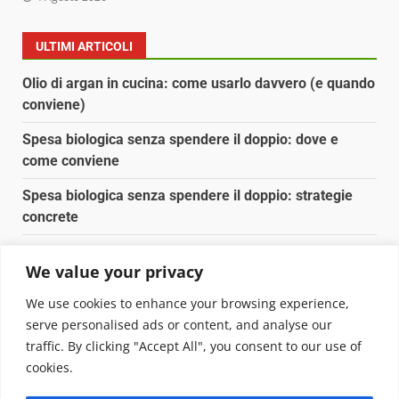
ULTIMI ARTICOLI
Olio di argan in cucina: come usarlo davvero (e quando
conviene)
Spesa biologica senza spendere il doppio: dove e
come conviene
Spesa biologica senza spendere il doppio: strategie
concrete
Orto domestico per principianti: cosa coltivare in 2 mq
We value your privacy
Pulizia naturale della casa: 3 ingredienti che
We use cookies to enhance your browsing experience,
sostituiscono 10 prodotti chimici
serve personalised ads or content, and analyse our
traffic. By clicking "Accept All", you consent to our use of
Copyright © 2025 Biopianeta.it proprietà di Jws Media
cookies.
Srl - Via Cavour 310 - 00184 Roma - P.Iva 17132921002