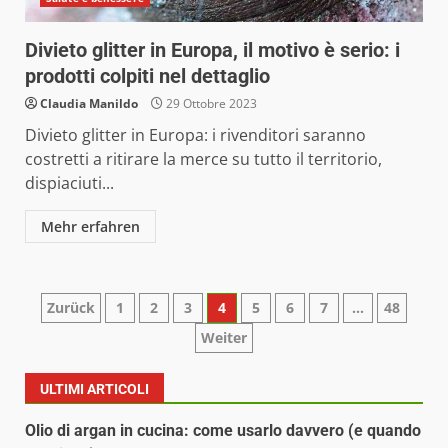
Divieto glitter in Europa, il motivo è serio: i
prodotti colpiti nel dettaglio
Claudia Manildo
29 Ottobre 2023
Divieto glitter in Europa: i rivenditori saranno
costretti a ritirare la merce su tutto il territorio,
dispiaciuti...
Mehr erfahren
Paginazione
Zurück
1
2
3
4
5
6
7
…
48
Weiter
degli
articoli
ULTIMI ARTICOLI
Olio di argan in cucina: come usarlo davvero (e quando