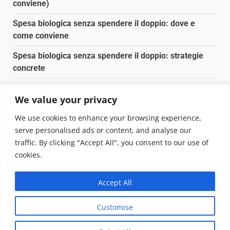
conviene)
Spesa biologica senza spendere il doppio: dove e
come conviene
Spesa biologica senza spendere il doppio: strategie
concrete
Orto domestico per principianti: cosa coltivare in 2 mq
We value your privacy
Pulizia naturale della casa: 3 ingredienti che
We use cookies to enhance your browsing experience,
sostituiscono 10 prodotti chimici
serve personalised ads or content, and analyse our
traffic. By clicking "Accept All", you consent to our use of
Copyright © 2025 Biopianeta.it proprietà di Jws Media
cookies.
Srl - Via Cavour 310 - 00184 Roma - P.Iva 17132921002
Questo blog non è una testata giornalistica, in quanto
Accept All
viene aggiornato senza alcuna periodicità. Non può
pertanto considerarsi un prodotto editoriale ai sensi
Customise
della legge n. 62 del 07.03.2001
|
DarkNews
von AF
themes.