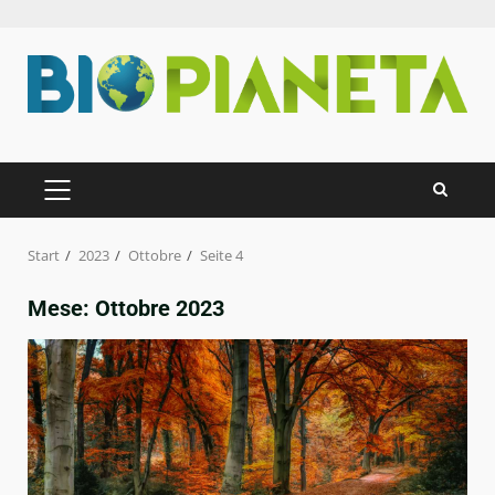
Zum
Inhalt
springen
PRIMÄRES
MENÜ
Start
2023
Ottobre
Seite 4
Mese:
Ottobre 2023