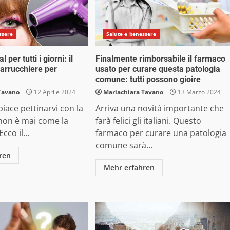
ssere
Salute e benessere
 per tutti i giorni: il
Finalmente rimborsabile il farmaco
parrucchiere per
usato per curare questa patologia
comune: tutti possono gioire
Tavano
12 Aprile 2024
Mariachiara Tavano
13 Marzo 2024
piace pettinarvi con la
Arriva una novità importante che
 non è mai come la
farà felici gli italiani. Questo
cco il...
farmaco per curare una patologia
comune sarà...
ren
Mehr erfahren