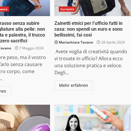
ssere
Curiosità
grasso senza subire
Zainetti etnici per l’ufficio fatti in
iature alla pelle: non
casa: non spendi un euro e sono
ta e palestra, il trucco
bellissimi, fai così
zero sacrifici
Mariachiara Tavano
28 Aprile 2024
Tavano
7 Maggio 2024
Avete voglia di creatività quando
re peso, ma il vostro
vi trovate in ufficio? Allora ecco
farlo senza causare
una soluzione pratica e veloce.
stro corpo, come
Degli...
..
Mehr erfahren
ren