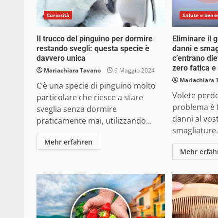
Curiosità
Salute e bene
Il trucco del pinguino per dormire
Eliminare il 
restando svegli: questa specie è
danni e smagl
davvero unica
c’entrano die
zero fatica e 
Mariachiara Tavano
9 Maggio 2024
Mariachiara 
C’è una specie di pinguino molto
Volete perde
particolare che riesce a stare
problema è 
sveglia senza dormire
danni al vo
praticamente mai, utilizzando...
smagliature.
Mehr erfahren
Mehr erfah