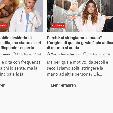
ssere
Curiosità
nabile desiderio di
Perché ci stringiamo la mano?
le dita, ma siamo sicuri
L’origine di questo gesto è più antic
 Risponde l’esperto
di quanto si creda
Tavano
13 Febbraio 2024
Mariachiara Tavano
2 Febbraio 2024
 le dita con frequenza
Ma per quale motivo, da secoli e
a chi lo sente, ma la
secoli siamo soliti stringere la
cipale è: fa...
mano ad altre persone? C’è...
ren
Mehr erfahren