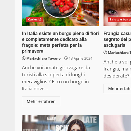
Curiosità
Salute e bene
In Italia esiste un borgo pieno di fiori
Frangia casual
e completamente dedicato alla
segreto del 
fragole: meta perfetta per la
asciugarla
primavera
Mariachiara 
Mariachiara Tavano
13 Aprile 2024
Anche a voi 
Anche voi amate girovagare da
frangia, ma
turisti alla scoperta di luoghi
desiderate? E
meravigliosi? Ecco un borgo in
Italia dove...
Mehr erfah
Mehr erfahren