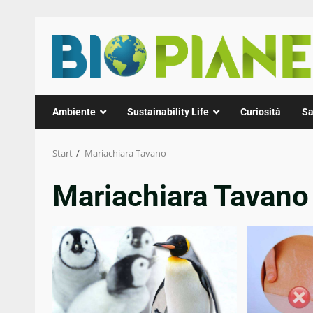
Zum
Inhalt
springen
Ambiente
Sustainability Life
Curiosità
Sa
Start
Mariachiara Tavano
Mariachiara Tavano