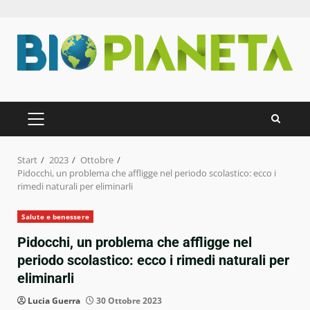
Zum
Inhalt
springen
PRIMÄRES
MENÜ
Start
2023
Ottobre
Pidocchi, un problema che affligge nel periodo scolastico: ecco i
rimedi naturali per eliminarli
Salute e benessere
Pidocchi, un problema che affligge nel
periodo scolastico: ecco i rimedi naturali per
eliminarli
Lucia Guerra
30 Ottobre 2023