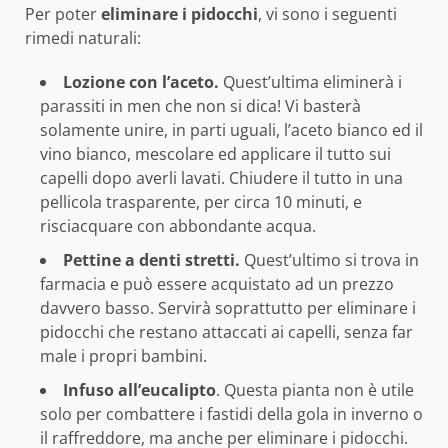
Per poter
eliminare i pidocchi
, vi sono i seguenti
rimedi naturali:
Lozione con l’aceto.
Quest’ultima eliminerà i
parassiti in men che non si dica! Vi basterà
solamente unire, in parti uguali, l’aceto bianco ed il
vino bianco, mescolare ed applicare il tutto sui
capelli dopo averli lavati. Chiudere il tutto in una
pellicola trasparente, per circa 10 minuti, e
risciacquare con abbondante acqua.
Pettine a denti stretti.
Quest’ultimo si trova in
farmacia e può essere acquistato ad un prezzo
davvero basso. Servirà soprattutto per eliminare i
pidocchi che restano attaccati ai capelli, senza far
male i propri bambini.
Infuso all’eucalipto
. Questa pianta non è utile
solo per combattere i fastidi della gola in inverno o
il raffreddore, ma anche per eliminare i pidocchi.