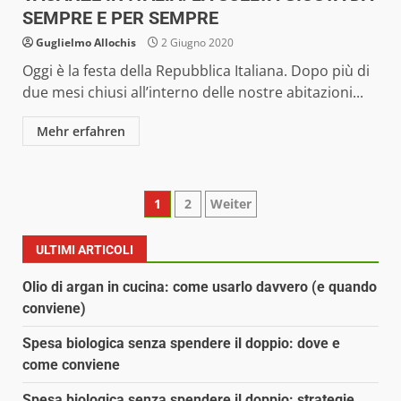
SEMPRE E PER SEMPRE
Guglielmo Allochis
2 Giugno 2020
Oggi è la festa della Repubblica Italiana. Dopo più di
due mesi chiusi all’interno delle nostre abitazioni...
Mehr erfahren
Paginazione
1
2
Weiter
degli
ULTIMI ARTICOLI
articoli
Olio di argan in cucina: come usarlo davvero (e quando
conviene)
Spesa biologica senza spendere il doppio: dove e
come conviene
Spesa biologica senza spendere il doppio: strategie