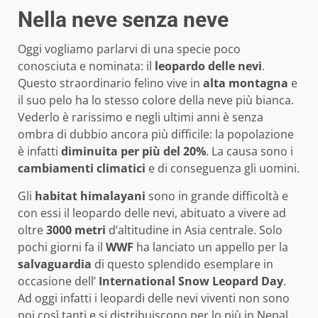
Nella neve senza neve
Oggi vogliamo parlarvi di una specie poco
conosciuta e nominata: il
leopardo delle nevi
.
Questo straordinario felino vive in
alta montagna
e
il suo pelo ha lo stesso colore della neve più bianca.
Vederlo è rarissimo e negli ultimi anni è senza
ombra di dubbio ancora più difficile: la popolazione
è infatti
diminuita per più del 20%
. La causa sono i
cambiamenti climatici
e di conseguenza gli uomini.
Gli
habitat himalayani
sono in grande difficoltà e
con essi il leopardo delle nevi, abituato a vivere ad
oltre
3000 metri
d’altitudine in Asia centrale. Solo
pochi giorni fa il
WWF
ha lanciato un appello per la
salvaguardia
di questo splendido esemplare in
occasione dell’
International Snow Leopard Day
.
Ad oggi infatti i leopardi delle nevi viventi non sono
poi così tanti e si distribuiscono per lo più in Nepal,