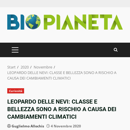
Zum
Inhalt
springen
PRIMÄRES
MENÜ
Start
2020
Novembre
LEOPARDO DELLE NEVI: CLASSE E BELLEZZA SONO A RISCHIO A
CAUSA DEI CAMBIAMENTI CLIMATICI
Curiosità
LEOPARDO DELLE NEVI: CLASSE E
BELLEZZA SONO A RISCHIO A CAUSA DEI
CAMBIAMENTI CLIMATICI
Guglielmo Allochis
4 Novembre 2020