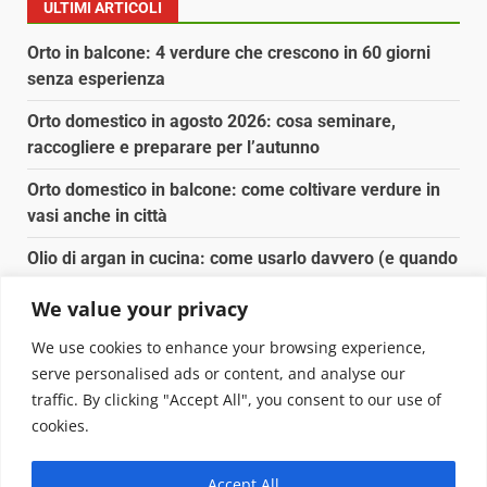
ULTIMI ARTICOLI
Orto in balcone: 4 verdure che crescono in 60 giorni
senza esperienza
Orto domestico in agosto 2026: cosa seminare,
raccogliere e preparare per l’autunno
Orto domestico in balcone: come coltivare verdure in
vasi anche in città
Olio di argan in cucina: come usarlo davvero (e quando
conviene)
We value your privacy
Spesa biologica senza spendere il doppio: dove e
We use cookies to enhance your browsing experience,
come conviene
serve personalised ads or content, and analyse our
traffic. By clicking "Accept All", you consent to our use of
Copyright © 2025 Biopianeta.it proprietà di Jws Media
cookies.
Srl - Via Cavour 310 - 00184 Roma - P.Iva 17132921002
Questo blog non è una testata giornalistica, in quanto
Accept All