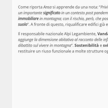
Come riporta
Ansa
si apprende da una nota: “
Priv
un importante
significato
in un contesto post pandemi
immobiliare
in montagna; con il rischio, però, che po
suolo
“. A fronte di questo, riqualificare edifici gi
Il responsabile nazionale Alpi Legambiente,
Vand
aggiunge la dimensione abitativa al racconto delle in
dibattito sul vivere in montagna
“.
Sostenibilità
e
sv
restituire un riuso funzionale a molte strutture ogg