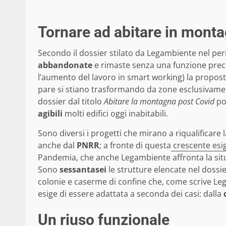
Tornare ad abitare in mont
Secondo il dossier stilato da Legambiente nel pe
abbandonate
e rimaste senza una funzione prec
l’aumento del lavoro in smart working) la proposta
pare si stiano trasformando da zone esclusivament
dossier dal titolo
Abitare la montagna post Covid
pop
agibili
molti edifici oggi inabitabili.
Sono diversi i progetti che mirano a riqualifica
anche dal
PNRR
; a fronte di questa
crescente esi
Pandemia, che anche Legambiente affronta la situ
Sono
sessantasei
le strutture elencate nel dossier
colonie e caserme di confine che, come scrive Le
esige di essere adattata a seconda dei casi: dalla
Un riuso funzionale