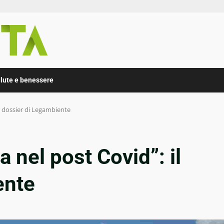
lute e benessere
l dossier di Legambiente
 nel post Covid”: il
ente