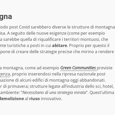
agna
riodo post Covid sarebbero diverse le strutture di montagna
isa. A seguito delle nuove esigenze (come per esempio
 sarebbe quella di riqualificare i territori montuosi, che
e turistiche a posti in cui
abitare
. Proprio per questo il
one di creare delle strategie precise che mirino a rendere
re la montagna, come ad esempio
Green Communities
previste
genza
, proprio inserendosi nella ripresa nazionale post
azione di alcuni edifici di montagna oggi abbandonati.
 di primavera; strutture legate all’industria dello sci, hotel,
gambiente: “
Necessitano di una strategia mirata
“. Quest’ultima
demolizione
al
riuso
innovativo.