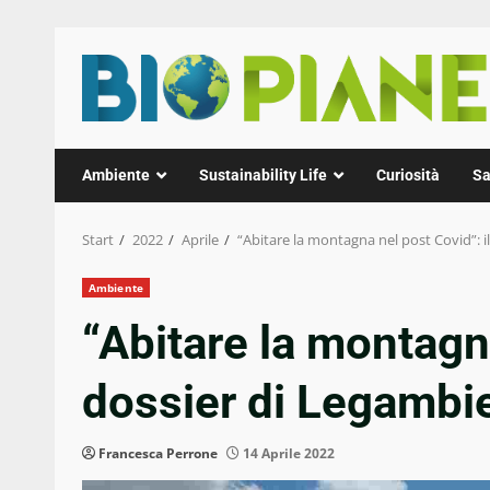
Zum
Inhalt
springen
Ambiente
Sustainability Life
Curiosità
Sa
Start
2022
Aprile
“Abitare la montagna nel post Covid”: i
Ambiente
“Abitare la montagna
dossier di Legambi
Francesca Perrone
14 Aprile 2022