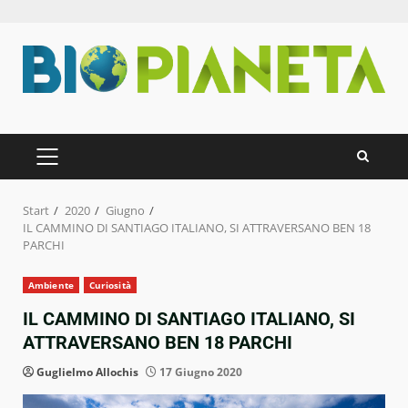
Zum
Inhalt
springen
PRIMÄRES
MENÜ
Start
2020
Giugno
IL CAMMINO DI SANTIAGO ITALIANO, SI ATTRAVERSANO BEN 18
PARCHI
Ambiente
Curiosità
IL CAMMINO DI SANTIAGO ITALIANO, SI
ATTRAVERSANO BEN 18 PARCHI
Guglielmo Allochis
17 Giugno 2020