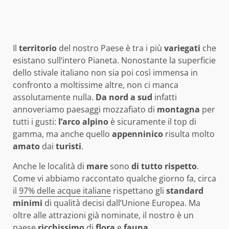
Il
territorio
del nostro Paese è tra i più
variegati
che
esistano sull’intero Pianeta. Nonostante la superficie
dello stivale italiano non sia poi così immensa in
confronto a moltissime altre, non ci manca
assolutamente nulla.
Da nord a sud
infatti
annoveriamo paesaggi mozzafiato di
montagna
per
tutti i gusti:
l’arco
alpino
è sicuramente il top di
gamma, ma anche quello
appenninico
risulta molto
amato
dai
turisti
.
Anche le località di
mare
sono
di tutto rispetto
.
Come vi abbiamo raccontato qualche giorno fa, circa
il
97% delle acque italiane
rispettano gli
standard
minimi
di qualità decisi dall’Unione Europea. Ma
oltre alle attrazioni già nominate, il nostro è un
paese
ricchissimo
di
flora
e
fauna
.