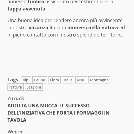
annesso
timbro
assicurato per testimoniare la
tappa
avvenuta
.
Una buona idea per rendere ancora più avvincente
la nostra
vacanza
italiana
immersi
nella
natura
ed
in pieno contatto con il nostro splendido territorio.
Tags:
Alpi
Fauna
Flora
Italia
Mari
Montagna
Natura
Stagioni
Beitragsnavigation
Zurück
ADOTTA UNA MUCCA, IL SUCCESSO
DELL’INIZIATIVA CHE PORTA I FORMAGGI IN
TAVOLA
Weiter