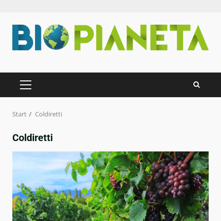
Zum
Inhalt
springen
PRIMÄRES
MENÜ
Start
Coldiretti
Coldiretti