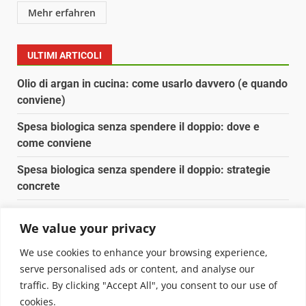
Mehr erfahren
ULTIMI ARTICOLI
Olio di argan in cucina: come usarlo davvero (e quando
conviene)
Spesa biologica senza spendere il doppio: dove e
come conviene
Spesa biologica senza spendere il doppio: strategie
concrete
Orto domestico per principianti: cosa coltivare in 2 mq
We value your privacy
Pulizia naturale della casa: 3 ingredienti che
We use cookies to enhance your browsing experience,
sostituiscono 10 prodotti chimici
serve personalised ads or content, and analyse our
traffic. By clicking "Accept All", you consent to our use of
Copyright © 2025 Biopianeta.it proprietà di Jws Media
cookies.