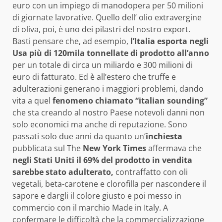
euro con un impiego di manodopera per 50 milioni
di giornate lavorative. Quello dell’ olio extravergine
di oliva, poi, è uno dei pilastri del nostro export.
Basti pensare che, ad esempio,
l’Italia esporta negli
Usa più di 120mila tonnellate di prodotto all’anno
per un totale di circa un miliardo e 300 milioni di
euro di fatturato. Ed è all’estero che truffe e
adulterazioni generano i maggiori problemi, dando
vita a quel
fenomeno chiamato “italian sounding”
che sta creando al nostro Paese notevoli danni non
solo economici ma anche di reputazione. Sono
passati solo due anni da quanto un’
inchiesta
pubblicata sul The
New York Times
affermava che
negli Stati Uniti il 69% del prodotto in vendita
sarebbe stato adulterato,
contraffatto con oli
vegetali, beta-carotene e clorofilla per nascondere il
sapore e dargli il colore giusto e poi messo in
commercio con il marchio Made in Italy. A
confermare le difficoltà che la commercializzazione