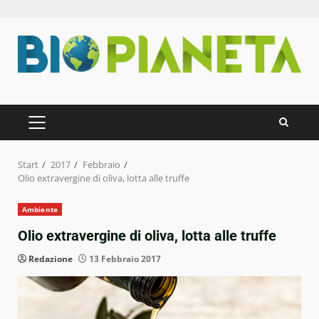
Zum
Inhalt
springen
PRIMÄRES
MENÜ
Start
2017
Febbraio
Olio extravergine di oliva, lotta alle truffe
Ambiente
Olio extravergine di oliva, lotta alle truffe
Redazione
13 Febbraio 2017