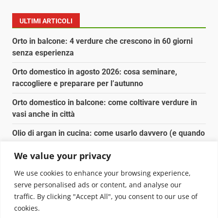
ULTIMI ARTICOLI
Orto in balcone: 4 verdure che crescono in 60 giorni
senza esperienza
Orto domestico in agosto 2026: cosa seminare,
raccogliere e preparare per l’autunno
Orto domestico in balcone: come coltivare verdure in
vasi anche in città
Olio di argan in cucina: come usarlo davvero (e quando
conviene)
We value your privacy
Spesa biologica senza spendere il doppio: dove e
We use cookies to enhance your browsing experience,
come conviene
serve personalised ads or content, and analyse our
traffic. By clicking "Accept All", you consent to our use of
Copyright © 2025 Biopianeta.it proprietà di Jws Media
cookies.
Srl - Via Cavour 310 - 00184 Roma - P.Iva 17132921002