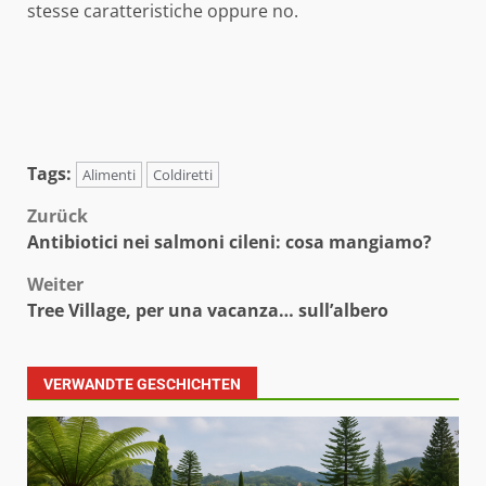
stesse caratteristiche oppure no.
Tags:
Alimenti
Coldiretti
Beitragsnavigation
Zurück
Antibiotici nei salmoni cileni: cosa mangiamo?
Weiter
Tree Village, per una vacanza… sull’albero
VERWANDTE GESCHICHTEN