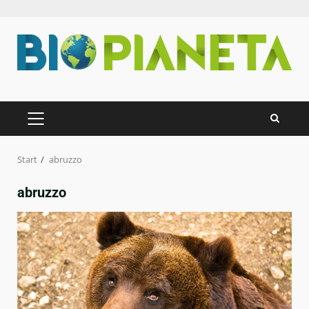
Zum
Inhalt
springen
PRIMÄRES
MENÜ
Start
abruzzo
abruzzo