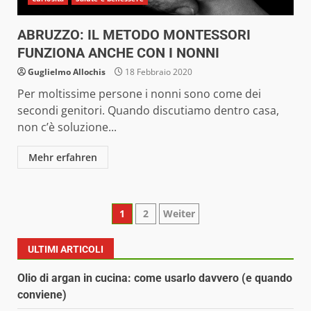
ABRUZZO: IL METODO MONTESSORI
FUNZIONA ANCHE CON I NONNI
Guglielmo Allochis
18 Febbraio 2020
Per moltissime persone i nonni sono come dei
secondi genitori. Quando discutiamo dentro casa,
non c’è soluzione...
Mehr erfahren
Paginazione
1
2
Weiter
degli
ULTIMI ARTICOLI
articoli
Olio di argan in cucina: come usarlo davvero (e quando
conviene)