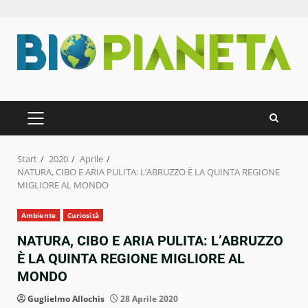
Zum
Inhalt
springen
PRIMÄRES
MENÜ
Start
2020
Aprile
NATURA, CIBO E ARIA PULITA: L’ABRUZZO È LA QUINTA REGIONE
MIGLIORE AL MONDO
Ambiente
Curiosità
NATURA, CIBO E ARIA PULITA: L’ABRUZZO
È LA QUINTA REGIONE MIGLIORE AL
MONDO
Guglielmo Allochis
28 Aprile 2020