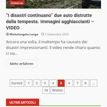
Ambiente
“I disastri continuano” due auto distrutte
dalla tempesta. Immagini agghiaccianti –
VIDEO
Michelangelo Loriga
5 Settembre 2023
Ancora una volta, il maltempo ha causato dei
disastri impressionanti. Il video rende chiaro quanto
ci sia...
Mehr erfahren
Paginazione
Zurück
1
2
3
4
5
6
7
8
…
10
Weiter
degli
articoli
ULTIMI ARTICOLI