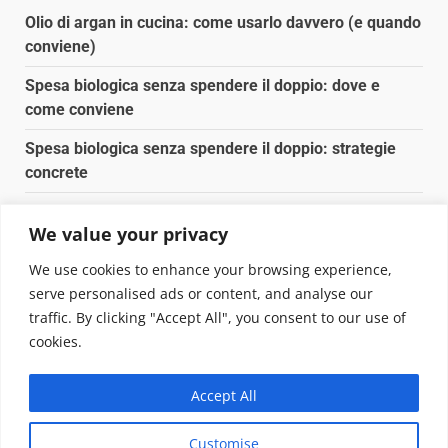
Olio di argan in cucina: come usarlo davvero (e quando
conviene)
Spesa biologica senza spendere il doppio: dove e
come conviene
Spesa biologica senza spendere il doppio: strategie
concrete
Orto domestico per principianti: cosa coltivare in 2 mq
We value your privacy
Pulizia naturale della casa: 3 ingredienti che
We use cookies to enhance your browsing experience,
sostituiscono 10 prodotti chimici
serve personalised ads or content, and analyse our
traffic. By clicking "Accept All", you consent to our use of
Copyright © 2025 Biopianeta.it proprietà di Jws Media
cookies.
Srl - Via Cavour 310 - 00184 Roma - P.Iva 17132921002
Questo blog non è una testata giornalistica, in quanto
Accept All
viene aggiornato senza alcuna periodicità. Non può
pertanto considerarsi un prodotto editoriale ai sensi
Customise