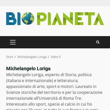
Zum
Inhalt
springen
PRIMÄRES
MENÜ
Start
Michelangelo Loriga
Seite 5
Michelangelo Loriga
Michelangelo Loriga, esperto di Storia, politica
(italiana e internazionale) e letteratura;
appassionato di arte, sport e motori. Laureato in
Scienze storiche del territorio e per la cooperazione
internazionale all’Università di Roma Tre.
Interessato allo sport, specie al calcio in cui ho
giocato per 20 anni, in tutte le sue forme e in ogni