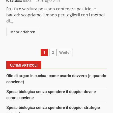
Cristina Biondi
3 Giugno 2023
Frutta e verdura possono contenere pesticidi e
batteri: scopriamo il modo per toglierli con i metodi
di...
Mehr erfahren
Paginazione
1
2
Weiter
degli
ULTIMI ARTICOLI
articoli
Olio di argan in cucina: come usarlo davvero (e quando
conviene)
Spesa biologica senza spendere il doppio: dove e
come conviene
Spesa biologica senza spendere il doppio: strategie