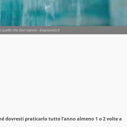
to quello che devi sapere - biopianeta.it
ché dovresti praticarlo tutto l’anno almeno 1 o 2 volte a