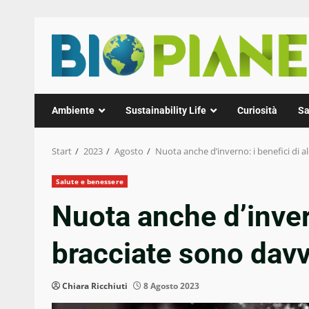
Zum
Inhalt
springen
Ambiente
Sustainability Life
Curiosità
Sa
Start
2023
Agosto
Nuota anche d’inverno: i benefici di a
Salute e benessere
Nuota anche d’inver
bracciate sono davve
Chiara Ricchiuti
8 Agosto 2023