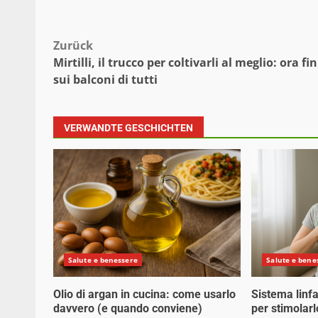
Beitragsnavigation
Zurück
Mirtilli, il trucco per coltivarli al meglio: ora fin
sui balconi di tutti
VERWANDTE GESCHICHTEN
Salute e benessere
Salute e bene
Olio di argan in cucina: come usarlo
Sistema linfa
davvero (e quando conviene)
per stimolarl