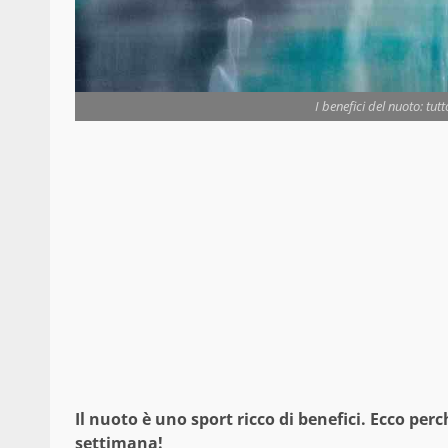
I benefici del nuoto: tut
Il nuoto è uno sport ricco di benefici. Ecco per
settimana!