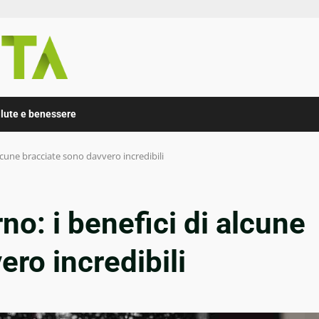
lute e benessere
lcune bracciate sono davvero incredibili
no: i benefici di alcune
ro incredibili