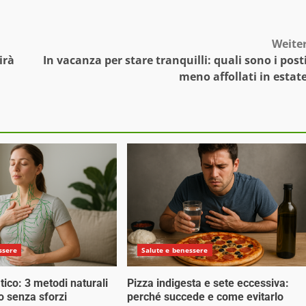
Weite
irà
In vacanza per stare tranquilli: quali sono i post
meno affollati in estat
ssere
Salute e benessere
tico: 3 metodi naturali
Pizza indigesta e sete eccessiva:
o senza sforzi
perché succede e come evitarlo