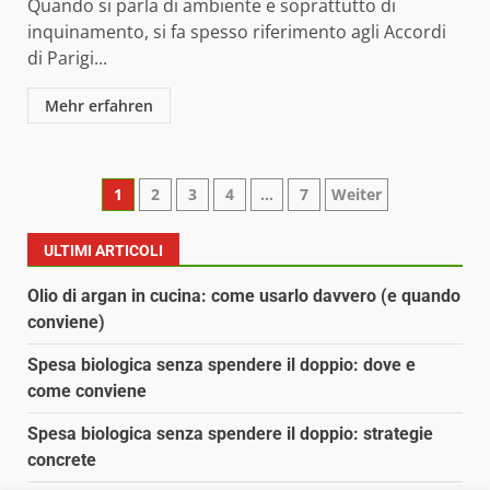
Quando si parla di ambiente e soprattutto di
inquinamento, si fa spesso riferimento agli Accordi
di Parigi...
Mehr erfahren
Paginazione
1
2
3
4
…
7
Weiter
degli
ULTIMI ARTICOLI
articoli
Olio di argan in cucina: come usarlo davvero (e quando
conviene)
Spesa biologica senza spendere il doppio: dove e
come conviene
Spesa biologica senza spendere il doppio: strategie
concrete