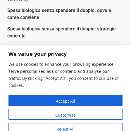
Spesa biologica senza spendere il doppio: dove e
come conviene
Spesa biologica senza spendere il doppio: strategie
concrete
Orto domestico per principianti: cosa coltivare in 2 mq
We value your privacy
Pulizia naturale della casa: 3 ingredienti che
We use cookies to enhance your browsing experience,
sostituiscono 10 prodotti chimici
serve personalised ads or content, and analyse our
traffic. By clicking "Accept All", you consent to our use of
Copyright © 2025 Biopianeta.it proprietà di Jws Media
cookies.
Srl - Via Cavour 310 - 00184 Roma - P.Iva 17132921002
Questo blog non è una testata giornalistica, in quanto
Accept All
viene aggiornato senza alcuna periodicità. Non può
pertanto considerarsi un prodotto editoriale ai sensi
Customise
della legge n. 62 del 07.03.2001
|
DarkNews
von AF
themes.
Reject All