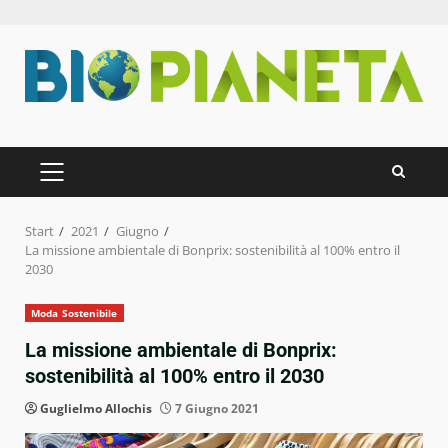
Zum
Inhalt
springen
PRIMÄRES
MENÜ
Start
2021
Giugno
La missione ambientale di Bonprix: sostenibilità al 100% entro il
2030
Moda Sostenibile
La missione ambientale di Bonprix:
sostenibilità al 100% entro il 2030
Guglielmo Allochis
7 Giugno 2021