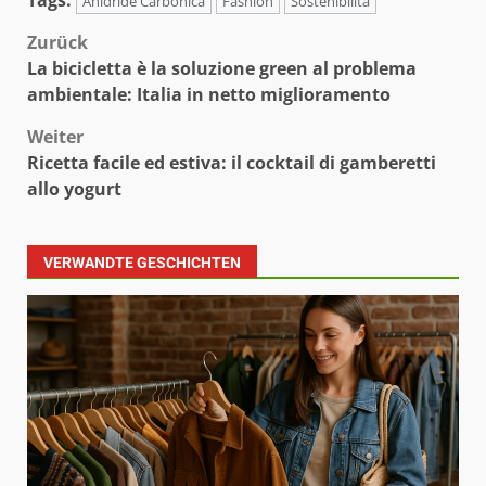
Tags:
Anidride Carbonica
Fashion
Sostenibilità
Beitragsnavigation
Zurück
La bicicletta è la soluzione green al problema
ambientale: Italia in netto miglioramento
Weiter
Ricetta facile ed estiva: il cocktail di gamberetti
allo yogurt
VERWANDTE GESCHICHTEN