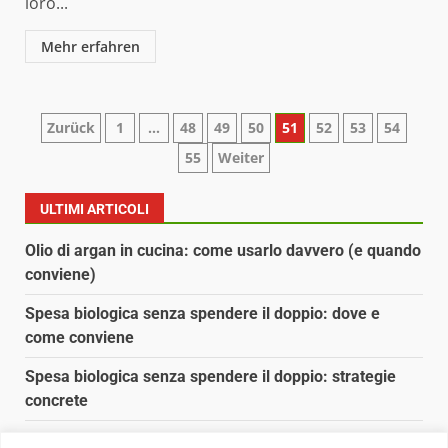
loro...
Mehr erfahren
Paginazione
Zurück
1
…
48
49
50
51
52
53
54
55
Weiter
degli
articoli
ULTIMI ARTICOLI
Olio di argan in cucina: come usarlo davvero (e quando
conviene)
Spesa biologica senza spendere il doppio: dove e
come conviene
Spesa biologica senza spendere il doppio: strategie
concrete
Orto domestico per principianti: cosa coltivare in 2 mq