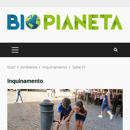
Zum
Inhalt
springen
PRIMÄRES
MENÜ
Start
Ambiente
Inquinamento
Seite 51
Inquinamento