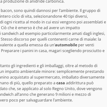
 la produzione di anidride carbonica.
 bacon, sono quindi dannosi per l’ambiente. Il gruppo di
intero ciclo di vita, selezionandone 40 tipi diversi,
 di ogni ricetta al modo in cui essi vengono poi assemblati e
. Ciò che è emerso è che ad avere un impatto
 sandwich ad esempio particolarmente amati dagli inglesi,
 Stesso discorso per quelli contenenti carne di maiale: la
ivalente a quella emessa da un’
automobile
per venti
 Preparare i panini in casa, magari scegliendo prosciutto e
tanto gli ingredienti e gli imballaggi, oltre al metodo di
e un impatto ambientale minore: semplicemente prestando
panino acquistato al supermercato, imballato diversamente
inano di più, quello preparato a
casa
addirittura può
 dato che, se applicato al solo Regno Unito, dove vengono
andwich all’anno che generano 9 milioni e mezzo di
vero poco per salvaguardare l’ambiente.