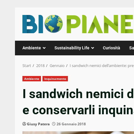
Zum
Inhalt
springen
Ambiente
Sustainability Life
Curiosità
Sa
Start
2018
Gennaio
I sandwich nemici dell’ambiente: pre
Ambiente
Inquinamento
I sandwich nemici d
e conservarli inqui
Giusy Patera
26 Gennaio 2018