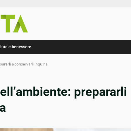
lute e benessere
pararli e conservarli inquina
ell’ambiente: prepararli
na