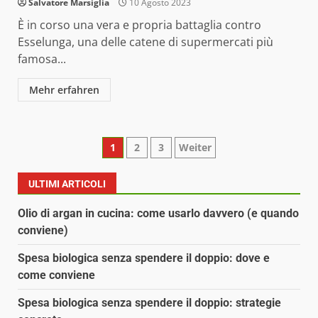
Salvatore Marsiglia
10 Agosto 2023
È in corso una vera e propria battaglia contro
Esselunga, una delle catene di supermercati più
famosa...
Mehr erfahren
Paginazione
1
2
3
Weiter
degli
ULTIMI ARTICOLI
articoli
Olio di argan in cucina: come usarlo davvero (e quando
conviene)
Spesa biologica senza spendere il doppio: dove e
come conviene
Spesa biologica senza spendere il doppio: strategie