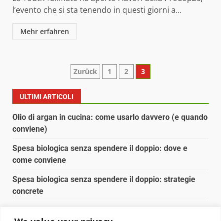
l’evento che si sta tenendo in questi giorni a...
Mehr erfahren
Paginazione
Zurück
1
2
3
degli
ULTIMI ARTICOLI
articoli
Olio di argan in cucina: come usarlo davvero (e quando
conviene)
Spesa biologica senza spendere il doppio: dove e
come conviene
Spesa biologica senza spendere il doppio: strategie
concrete
Orto domestico per principianti: cosa coltivare in 2 mq