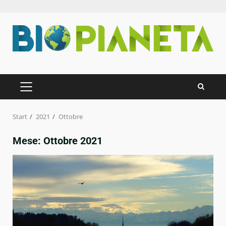
Zum
Inhalt
springen
PRIMÄRES
MENÜ
Start
2021
Ottobre
Mese:
Ottobre 2021