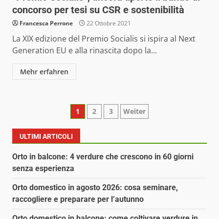
concorso per tesi su CSR e sostenibilità
Francesca Perrone
22 Ottobre 2021
La XIX edizione del Premio Socialis si ispira al Next
Generation EU e alla rinascita dopo la...
Mehr erfahren
Paginazione
1
2
3
Weiter
degli
ULTIMI ARTICOLI
articoli
Orto in balcone: 4 verdure che crescono in 60 giorni
senza esperienza
Orto domestico in agosto 2026: cosa seminare,
raccogliere e preparare per l’autunno
Orto domestico in balcone: come coltivare verdure in