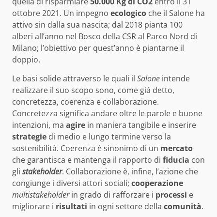
quella di risparmiare
50.000 Kg di CO2
entro il 31
ottobre 2021. Un impegno
ecologico
che il Salone ha
attivo sin dalla sua nascita; dal 2018 pianta 100
alberi all’anno nel Bosco della CSR al Parco Nord di
Milano; l’obiettivo per quest’anno è piantarne il
doppio.
Le basi solide attraverso le quali il
Salone
intende
realizzare il suo scopo sono, come già detto,
concretezza, coerenza e collaborazione.
Concretezza significa andare oltre le parole e buone
intenzioni, ma
agire
in maniera tangibile e inserire
strategie
di medio e lungo termine verso la
sostenibilità. Coerenza è sinonimo di un
mercato
che garantisca e mantenga il rapporto di
fiducia
con
gli
stakeholder
. Collaborazione è, infine, l’azione che
congiunge i diversi attori sociali;
cooperazione
multistakeholder
in grado di rafforzare i
processi
e
migliorare i
risultati
in ogni settore della
comunità
.