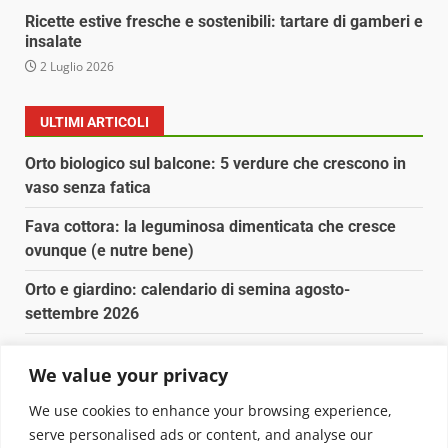
Ricette estive fresche e sostenibili: tartare di gamberi e
insalate
2 Luglio 2026
ULTIMI ARTICOLI
Orto biologico sul balcone: 5 verdure che crescono in
vaso senza fatica
Fava cottora: la leguminosa dimenticata che cresce
ovunque (e nutre bene)
Orto e giardino: calendario di semina agosto-
settembre 2026
Nancy la tartaruga torna libera in Adriatico
We value your privacy
Fava cottora: come cucinarla, quando è di stagione e
We use cookies to enhance your browsing experience,
perché vale la pena
serve personalised ads or content, and analyse our