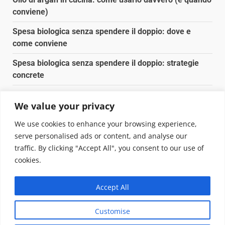
conviene)
Spesa biologica senza spendere il doppio: dove e
come conviene
Spesa biologica senza spendere il doppio: strategie
concrete
Orto domestico per principianti: cosa coltivare in 2 mq
We value your privacy
Pulizia naturale della casa: 3 ingredienti che
We use cookies to enhance your browsing experience,
sostituiscono 10 prodotti chimici
serve personalised ads or content, and analyse our
traffic. By clicking "Accept All", you consent to our use of
Copyright © 2025 Biopianeta.it proprietà di Jws Media
cookies.
Srl - Via Cavour 310 - 00184 Roma - P.Iva 17132921002
Questo blog non è una testata giornalistica, in quanto
Accept All
viene aggiornato senza alcuna periodicità. Non può
pertanto considerarsi un prodotto editoriale ai sensi
Customise
della legge n. 62 del 07.03.2001
|
DarkNews
von AF