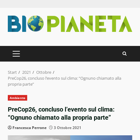
Zum
Inhalt
springen
PRIMÄRES
MENÜ
Start
2021
Ottobre
PreCop26, concluso l’evento sul clima: “Ognuno chiamato alla
propria parte”
Ambiente
PreCop26, concluso l’evento sul clima:
“Ognuno chiamato alla propria parte”
Francesca Perrone
3 Ottobre 2021