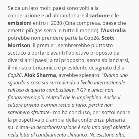
Se da un lato molti paesi sono volti alla
cooperazione e ad abbandonare il
carbone
e le
emissioni
entro il 2030 (Cina compresa, paese che
emette più gas serra in tutto il mondo), l’
Australia
potrebbe non prendere parte la Cop26.
Scott
Morrison
, il premier, sembrerebbe piuttosto
scettico a portare avanti l’obiettivo proposto da
diversi altri paesi; a tal proposito, senza sbilanciarsi,
il ministro britannico e presidente designato della
Cop26
,
Alok Sharma
, avrebbe spiegato: “
Diamo uno
sguardo a cosa sta succedendo a livello internazionale
sull’uso di questo combustibile. Il G7 è unito: non
finanzieremo più centrali che lo impieghino. Anche il
settore privato è ormai restio a farlo, perché non
sarebbero sfruttate
– ma ha concluso, per sottolineare
la prospettiva più ampia della conferenza plenaria
sul clima-
la decarbonizzazione è solo uno degli obiettivi
nella lotta al cambiamento climatico. Ne esistono altri,