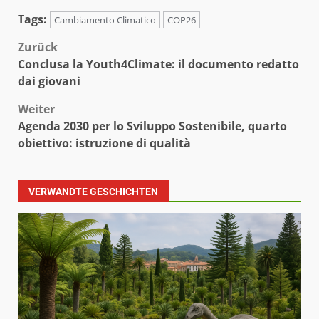
Tags:
Cambiamento Climatico
COP26
Beitragsnavigation
Zurück
Conclusa la Youth4Climate: il documento redatto
dai giovani
Weiter
Agenda 2030 per lo Sviluppo Sostenibile, quarto
obiettivo: istruzione di qualità
VERWANDTE GESCHICHTEN