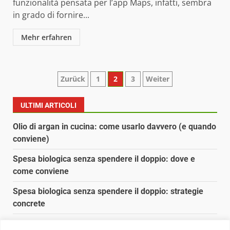
funzionalità pensata per l’app Maps, infatti, sembra
in grado di fornire...
Mehr erfahren
Paginazione
Zurück
1
2
3
Weiter
degli
ULTIMI ARTICOLI
articoli
Olio di argan in cucina: come usarlo davvero (e quando
conviene)
Spesa biologica senza spendere il doppio: dove e
come conviene
Spesa biologica senza spendere il doppio: strategie
concrete
Orto domestico per principianti: cosa coltivare in 2 mq