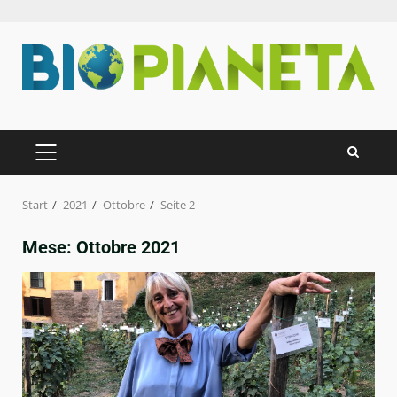
Zum
Inhalt
springen
PRIMÄRES
MENÜ
Start
2021
Ottobre
Seite 2
Mese:
Ottobre 2021