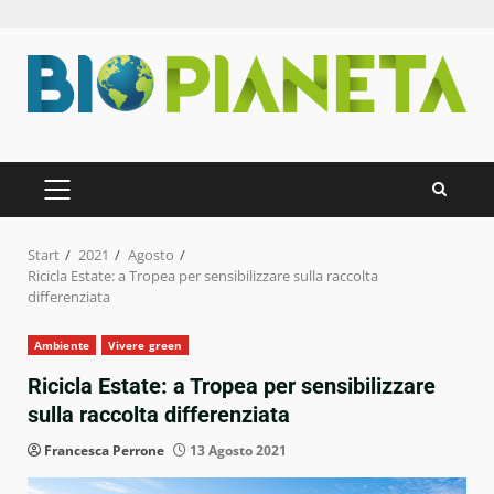
Zum
Inhalt
springen
PRIMÄRES
MENÜ
Start
2021
Agosto
Ricicla Estate: a Tropea per sensibilizzare sulla raccolta
differenziata
Ambiente
Vivere green
Ricicla Estate: a Tropea per sensibilizzare
sulla raccolta differenziata
Francesca Perrone
13 Agosto 2021