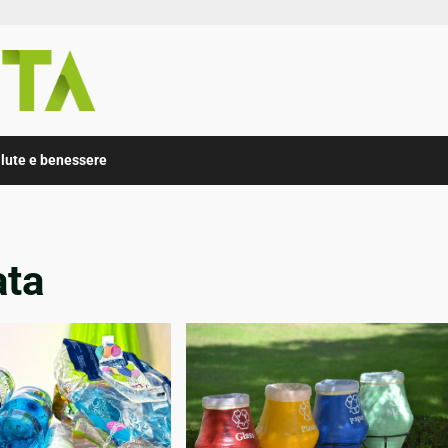
lute e benessere
ata