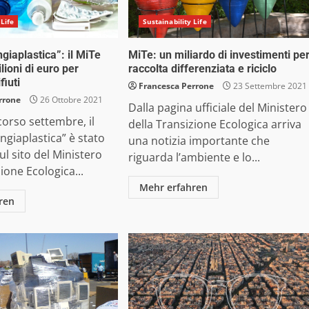
 Life
Sustainability Life
giaplastica”: il MiTe
MiTe: un miliardo di investimenti pe
lioni di euro per
raccolta differenziata e riciclo
fiuti
Francesca Perrone
23 Settembre 2021
rrone
26 Ottobre 2021
Dalla pagina ufficiale del Ministero
corso settembre, il
della Transizione Ecologica arriva
giaplastica” è stato
una notizia importante che
ul sito del Ministero
riguarda l’ambiente e lo...
ione Ecologica...
Mehr erfahren
ren