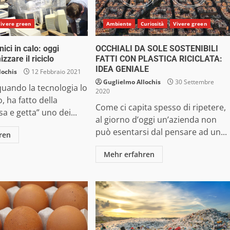
ivere green
Ambiente
Curiosità
Vivere green
onici in calo: oggi
OCCHIALI DA SOLE SOSTENIBILI
zzare il riciclo
FATTI CON PLASTICA RICICLATA:
IDEA GENIALE
lochis
12 Febbraio 2021
Guglielmo Allochis
30 Settembre
uando la tecnologia lo
2020
 ha fatto della
Come ci capita spesso di ripetere,
a e getta” uno dei...
al giorno d’oggi un’azienda non
può esentarsi dal pensare ad un...
ren
Mehr erfahren