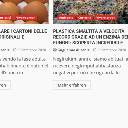
uriosità
Vivere green
Ambiente
Curiosità
Vivere green
LARE I CARTONI DELLE
PLASTICA SMALTITA A VELOCITÀ
ORIGINALI E
RECORD GRAZIE AD UN ENZIMA DE
E
FUNGHI: SCOPERTA INCREDIBILE
lochis
9 Settembre 2020
Guglielmo Allochis
3 Settembre 2020
 vivendo la fase adulta
Negli ultimi anni ci siamo abituati 
robabilmente è nato nel
ricevere degli input abbastanza
l’epoca in...
negativi per ciò che riguarda lo...
ren
Mehr erfahren