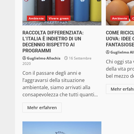
Ambiente
Vivere green
Ambiente
C
RACCOLTA DIFFERENZIATA:
COME RICIC
L’ITALIA È INDIETRO DI UN
UOVA: IDEE 
DECENNIO RISPETTO AI
FANTASIOS
PROGRAMMI
Guglielmo Al
Guglielmo Allochis
16 Settembre
Chi oggi sta
2020
della vita p
Con il passare degli anni e
bel mezzo del
l’aggravarsi della situazione
ambientale, siamo arrivati alla
Mehr erfah
consapevolezza che tutti quanti...
Mehr erfahren