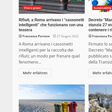
Vivere green
Sustainability
Rifiuti, a Roma arrivano i “cassonetti
Decreto “Man
intelligenti” che funzionano con una
stanzia 27 mi
tessera
contenere i ri
Francesca Perrone
27 Giugno 2022
Francesca Pe
A Roma arrivano i cassonetti
Firmato lo s
intelligenti per la raccolta dei
Decreto “Man
rifiuti; un modo per frenare quel
pubblicato s
fenomeno...
della Transiz
Mehr erfahren
Mehr erfah