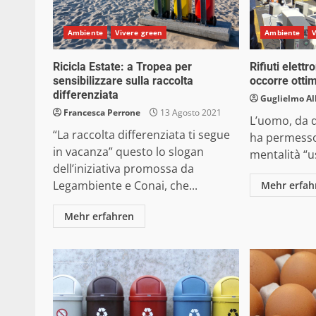
Ambiente
Vivere green
Ambiente
V
Ricicla Estate: a Tropea per
Rifiuti elettr
sensibilizzare sulla raccolta
occorre ottimi
differenziata
Guglielmo Al
Francesca Perrone
13 Agosto 2021
L’uomo, da q
“La raccolta differenziata ti segue
ha permesso,
in vacanza” questo lo slogan
mentalità “us
dell’iniziativa promossa da
Legambiente e Conai, che...
Mehr erfah
Mehr erfahren