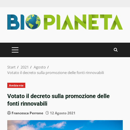
Zum
Inhalt
springen
PRIMÄRES
MENÜ
Start
2021
Agosto
Votato il decreto sulla promozione delle fonti rinnovabili
Ambiente
Votato il decreto sulla promozione delle
fonti rinnovabili
Francesca Perrone
12 Agosto 2021