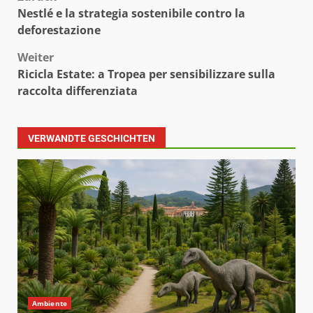
Beitragsnavigation
Nestlé e la strategia sostenibile contro la
deforestazione
Weiter
Ricicla Estate: a Tropea per sensibilizzare sulla
raccolta differenziata
VERWANDTE GESCHICHTEN
Ambiente