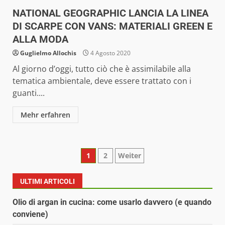
NATIONAL GEOGRAPHIC LANCIA LA LINEA
DI SCARPE CON VANS: MATERIALI GREEN E
ALLA MODA
Guglielmo Allochis
4 Agosto 2020
Al giorno d’oggi, tutto ciò che è assimilabile alla
tematica ambientale, deve essere trattato con i
guanti....
Mehr erfahren
Paginazione
1
2
Weiter
degli
ULTIMI ARTICOLI
articoli
Olio di argan in cucina: come usarlo davvero (e quando
conviene)