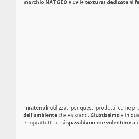
marchio
NAT
GEO
e delle
textures
dedicate
al
f
I
materiali
utilizzati per questi prodotti, come pr
dell’ambiente
che esistano.
Giustissimo
e in qu
e soprattutto così
spavaldamente
volenterosa
d