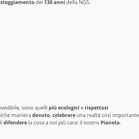
esteggiamento
dei
130
anni
della NGS.
evedibile, sono quelli
più ecologici
e
rispettosi
alche maniera
dovuto
,
celebrare
una realtà così importante
i
difendere
la cosa a noi più cara: il nostro
Pianeta
.