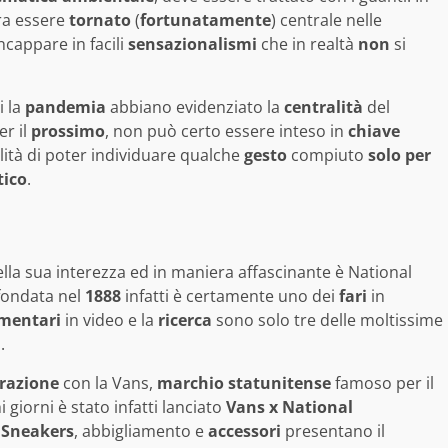
ra essere
tornato
(
fortunatamente
) centrale nelle
incappare in facili
sensazionalismi
che in realtà
non
si
i la
pandemia
abbiano evidenziato la
centralità
del
er il
prossimo
, non può certo essere inteso in
chiave
ilità di poter individuare qualche
gesto
compiuto
solo per
tico
.
lla sua interezza ed in maniera affascinante è National
fondata nel
1888
infatti è certamente uno dei
fari
in
mentari
in video e la
ricerca
sono solo tre delle moltissime
n
.
razione
con la Vans,
marchio
statunitense
famoso per il
 giorni è stato infatti lanciato
Vans x National
.
Sneakers
, abbigliamento e
accessori
presentano il