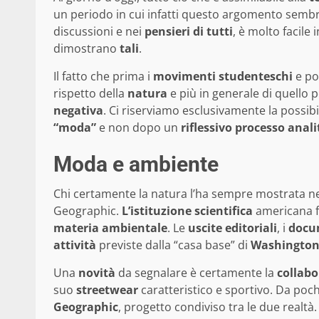
un periodo in cui infatti questo argomento semb
discussioni e nei
pensieri di tutti
, è molto facile 
dimostrano
tali
.
Il fatto che prima i
movimenti
studenteschi
e po
rispetto della
natura
e più in generale di quello p
negativa
. Ci riserviamo esclusivamente la possib
“moda”
e non dopo un
riflessivo
processo
anali
Moda e ambiente
Chi certamente la natura l’ha sempre mostrata ne
Geographic.
L’istituzione
scientifica
americana 
materia
ambientale
. Le
uscite
editoriali
, i
docu
attività
previste dalla “casa base” di
Washingto
Una
novità
da segnalare è certamente la
collabo
suo
streetwear
caratteristico e sportivo. Da pochi
Geographic
, progetto condiviso tra le due realtà