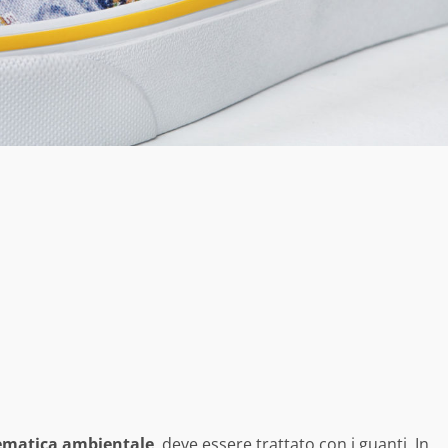
ematica
ambientale
, deve essere trattato con i guanti. In