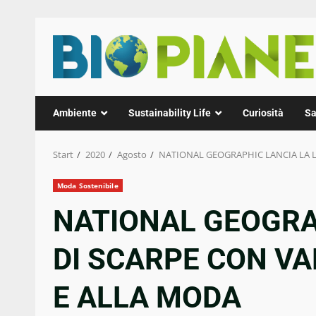
Zum
Inhalt
springen
Ambiente
Sustainability Life
Curiosità
Sa
Start
2020
Agosto
NATIONAL GEOGRAPHIC LANCIA LA L
Moda Sostenibile
NATIONAL GEOGRA
DI SCARPE CON VA
E ALLA MODA