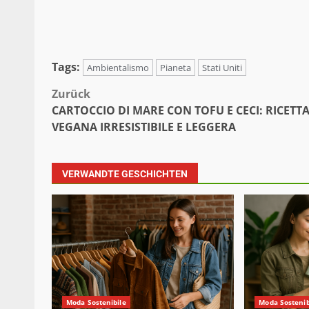
Tags:
Ambientalismo
Pianeta
Stati Uniti
Beitragsnavigation
Zurück
CARTOCCIO DI MARE CON TOFU E CECI: RICETT
VEGANA IRRESISTIBILE E LEGGERA
VERWANDTE GESCHICHTEN
Moda Sostenibile
Moda Sostenib