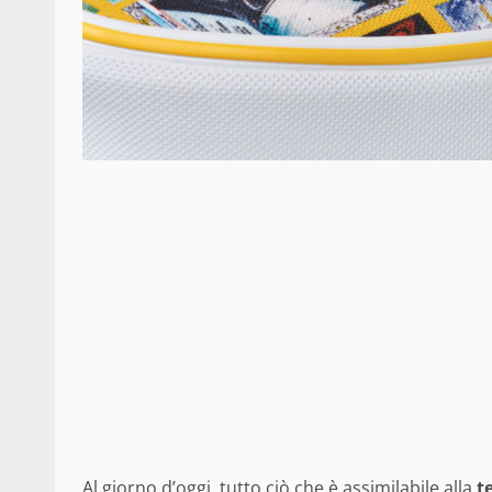
Al giorno d’oggi, tutto ciò che è assimilabile alla
t