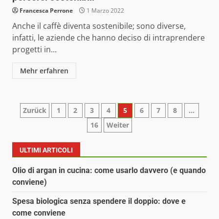
Francesca Perrone
1 Marzo 2022
Anche il caffè diventa sostenibile; sono diverse,
infatti, le aziende che hanno deciso di intraprendere
progetti in...
Mehr erfahren
Paginazione
Zurück
1
2
3
4
5
6
7
8
…
16
Weiter
degli
articoli
ULTIMI ARTICOLI
Olio di argan in cucina: come usarlo davvero (e quando
conviene)
Spesa biologica senza spendere il doppio: dove e
come conviene