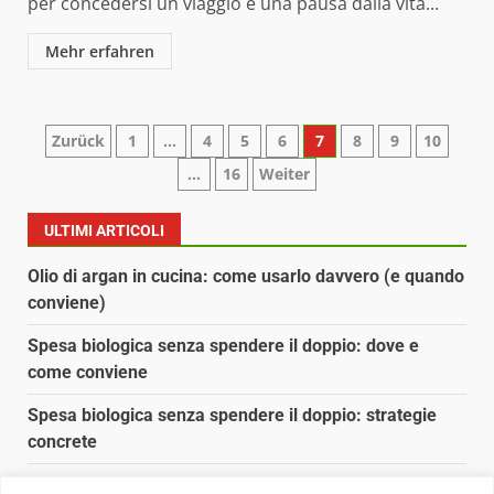
per concedersi un viaggio e una pausa dalla vita...
Mehr erfahren
Paginazione
Zurück
1
…
4
5
6
7
8
9
10
…
16
Weiter
degli
articoli
ULTIMI ARTICOLI
Olio di argan in cucina: come usarlo davvero (e quando
conviene)
Spesa biologica senza spendere il doppio: dove e
come conviene
Spesa biologica senza spendere il doppio: strategie
concrete
Orto domestico per principianti: cosa coltivare in 2 mq