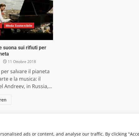
o
Moda Sostenibile
e suona sui rifiuti per
aneta
11 Ottobre 2018
per salvare il pianeta
arte e la musica: il
l Andreev, in Russia,...
ren
 Media Srl - Via Cavour 310 - 00184 Roma - P.Iva 17132921002
. Non può pertanto considerarsi un prodotto editoriale ai s
onalised ads or content, and analyse our traffic. By clicking "Acc
von AF themes.