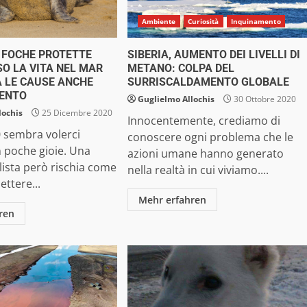
Ambiente
Curiosità
Inquinamento
0 FOCHE PROTETTE
SIBERIA, AUMENTO DEI LIVELLI DI
O LA VITA NEL MAR
METANO: COLPA DEL
A LE CAUSE ANCHE
SURRISCALDAMENTO GLOBALE
MENTO
Guglielmo Allochis
30 Ottobre 2020
lochis
25 Dicembre 2020
Innocentemente, crediamo di
 sembra volerci
conoscere ogni problema che le
 poche gioie. Una
azioni umane hanno generato
alista però rischia come
nella realtà in cui viviamo....
ttere...
Mehr erfahren
ren