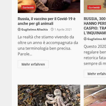
Curiosità
Curiosità
Russia, il vaccino per il Covid-19 è
RUSSIA, 30
anche per gli animali
HANNO PERS
CASPIO: TR
Guglielmo Allochis
1 Aprile 2021
L’INQUINA
La realtà che stiamo vivendo da
Guglielmo Al
oltre un anno è accompagnata da
Questo 2020
una terminologia ben precisa.
regalare ben
Parole...
retorica fat
sempre di me
Mehr erfahren
Mehr erfah