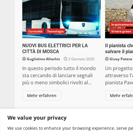
Inquinament
Curiosità
Tecnologia
Vivere green
NUOVI BUS ELETTRICI PER LA
Il pianista ch
CITTÀ DI MOSCA
salvare il pi
Guglielmo Allochis
2 Gennaio 2020
Giusy Patera
In questo periodo tutto il mondo
Un progetto 
sta cercando di lanciare segnali
attraverso l’
più o meno simbolici rivolti al...
pianista Pave
Mehr erfahren
Mehr erfah
Copyright © 2025 Biopianeta.it proprietà di Jws
We value your privacy
quanto viene aggiornato senza alcuna periodicità
We use cookies to enhance your browsing experience, serve pers