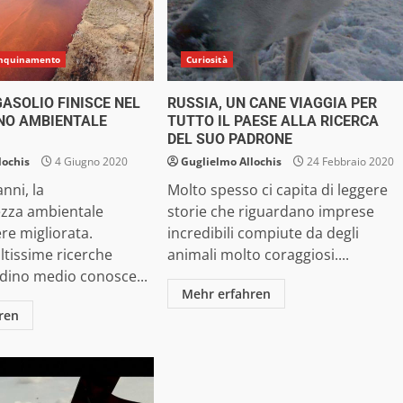
Inquinamento
Curiosità
 GASOLIO FINISCE NEL
RUSSIA, UN CANE VIAGGIA PER
NO AMBIENTALE
TUTTO IL PAESE ALLA RICERCA
DEL SUO PADRONE
lochis
4 Giugno 2020
Guglielmo Allochis
24 Febbraio 2020
anni, la
Molto spesso ci capita di leggere
zza ambientale
storie che riguardano imprese
re migliorata.
incredibili compiute da degli
tissime ricerche
animali molto coraggiosi....
ttadino medio conosce...
Mehr erfahren
ren