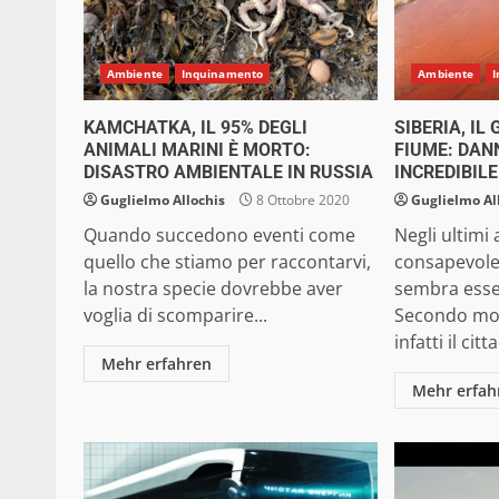
Ambiente
Inquinamento
Ambiente
KAMCHATKA, IL 95% DEGLI
SIBERIA, IL
ANIMALI MARINI È MORTO:
FIUME: DAN
DISASTRO AMBIENTALE IN RUSSIA
INCREDIBILE
Guglielmo Allochis
8 Ottobre 2020
Guglielmo Al
Quando succedono eventi come
Negli ultimi 
quello che stiamo per raccontarvi,
consapevole
la nostra specie dovrebbe aver
sembra esse
voglia di scomparire...
Secondo mol
infatti il ci
Mehr erfahren
Mehr erfah