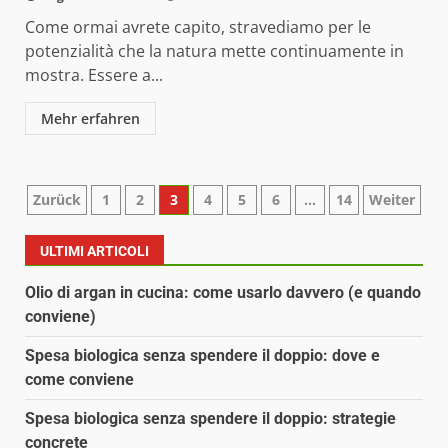
Come ormai avrete capito, stravediamo per le
potenzialità che la natura mette continuamente in
mostra. Essere a...
Mehr erfahren
Paginazione
Zurück
1
2
3
4
5
6
…
14
Weiter
degli
ULTIMI ARTICOLI
articoli
Olio di argan in cucina: come usarlo davvero (e quando
conviene)
Spesa biologica senza spendere il doppio: dove e
come conviene
Spesa biologica senza spendere il doppio: strategie
concrete