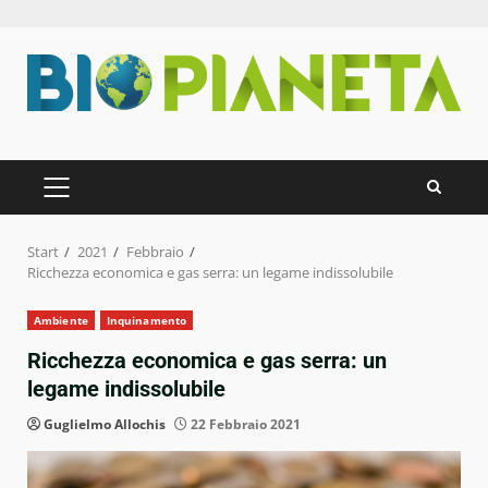
Zum
Inhalt
springen
PRIMÄRES
MENÜ
Start
2021
Febbraio
Ricchezza economica e gas serra: un legame indissolubile
Ambiente
Inquinamento
Ricchezza economica e gas serra: un
legame indissolubile
Guglielmo Allochis
22 Febbraio 2021