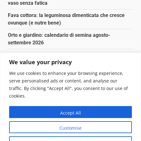
vaso senza fatica
Fava cottora: la leguminosa dimenticata che cresce
ovunque (e nutre bene)
Orto e giardino: calendario di semina agosto-
settembre 2026
Nancy la tartaruga torna libera in Adriatico
We value your privacy
Fava cottora: come cucinarla, quando è di stagione e
We use cookies to enhance your browsing experience,
perché vale la pena
serve personalised ads or content, and analyse our
traffic. By clicking "Accept All", you consent to our use of
Copyright © 2025 Biopianeta.it proprietà di Jws Media
cookies.
Srl - Via Cavour 310 - 00184 Roma - P.Iva 17132921002
Questo blog non è una testata giornalistica, in quanto
Accept All
viene aggiornato senza alcuna periodicità. Non può
pertanto considerarsi un prodotto editoriale ai sensi
Customise
della legge n. 62 del 07.03.2001
|
DarkNews
von AF
themes.