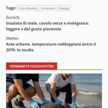
Tags:
Crisi climatica
Emissioni
Energia
Beitragsnavigation
Zurück
Insalata di mele, cavolo verza e melagrana:
leggera e dal gusto piacevole
Weiter
Aree urbane, temperature raddoppiate entro il
2070: lo studio
VERWANDTE GESCHICHTEN